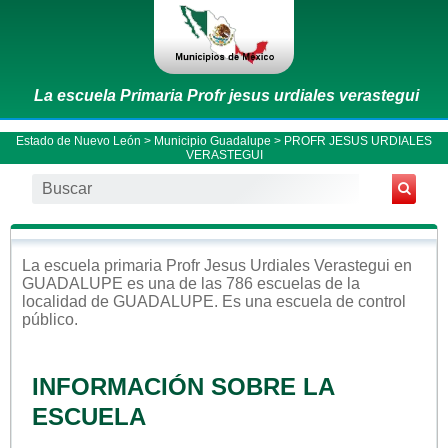
La escuela Primaria Profr jesus urdiales verastegui
Estado de Nuevo León
>
Municipio Guadalupe
> PROFR JESUS URDIALES
VERASTEGUI
La escuela
primaria
Profr Jesus Urdiales Verastegui
en
GUADALUPE
es una de las 786 escuelas de la
localidad de
GUADALUPE
. Es una escuela de control
público
.
INFORMACIÓN SOBRE LA
ESCUELA