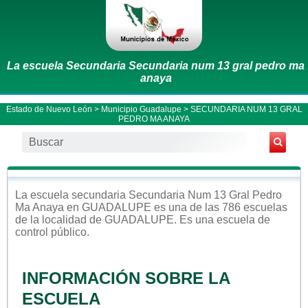
La escuela Secundaria Secundaria num 13 gral pedro ma
anaya
Estado de Nuevo León
>
Municipio Guadalupe
> SECUNDARIA NUM 13 GRAL
PEDRO MA ANAYA
La escuela
secundaria
Secundaria Num 13 Gral Pedro
Ma Anaya
en
GUADALUPE
es una de las 786 escuelas
de la localidad de
GUADALUPE
. Es una escuela de
control
público
.
INFORMACIÓN SOBRE LA
ESCUELA