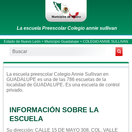
La escuela Preescolar Colegio annie sullivan
Estado de Nuevo León
>
Municipio Guadalupe
> COLEGIO ANNIE SULLIVAN
La escuela
preescolar
Colegio Annie Sullivan
en
GUADALUPE
es una de las 786 escuelas de la
localidad de
GUADALUPE
. Es una escuela de control
privado
.
INFORMACIÓN SOBRE LA
ESCUELA
Su dirección: CALLE 15 DE MAYO 308, COL. VALLE