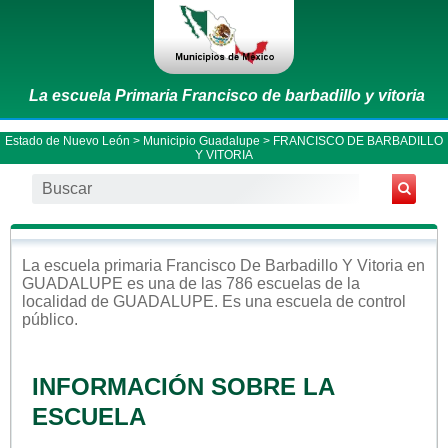
La escuela Primaria Francisco de barbadillo y vitoria
Estado de Nuevo León
>
Municipio Guadalupe
> FRANCISCO DE BARBADILLO
Y VITORIA
La escuela
primaria
Francisco De Barbadillo Y Vitoria
en
GUADALUPE
es una de las 786 escuelas de la
localidad de
GUADALUPE
. Es una escuela de control
público
.
INFORMACIÓN SOBRE LA
ESCUELA