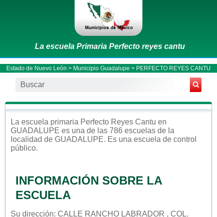
La escuela Primaria Perfecto reyes cantu
Estado de Nuevo León
>
Municipio Guadalupe
> PERFECTO REYES CANTU
La escuela
primaria
Perfecto Reyes Cantu
en
GUADALUPE
es una de las 786 escuelas de la
localidad de
GUADALUPE
. Es una escuela de control
público
.
INFORMACIÓN SOBRE LA
ESCUELA
Su dirección: CALLE RANCHO LABRADOR , COL.