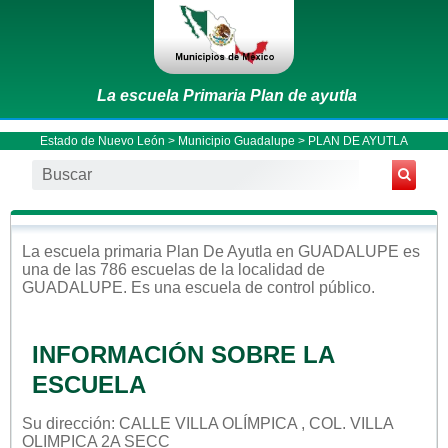
La escuela Primaria Plan de ayutla
Estado de Nuevo León
>
Municipio Guadalupe
> PLAN DE AYUTLA
La escuela
primaria
Plan De Ayutla
en
GUADALUPE
es
una de las 786 escuelas de la localidad de
GUADALUPE
. Es una escuela de control
público
.
INFORMACIÓN SOBRE LA
ESCUELA
Su dirección: CALLE VILLA OLÍMPICA , COL. VILLA
OLIMPICA 2A SECC