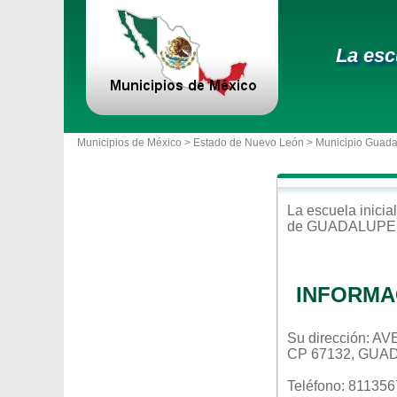
La esc
Municipios de México >
Estado de Nuevo León
>
Municipio Guad
La escuela
inicial
de
GUADALUPE
INFORMA
Su dirección: 
CP 67132, GUA
Teléfono: 81135