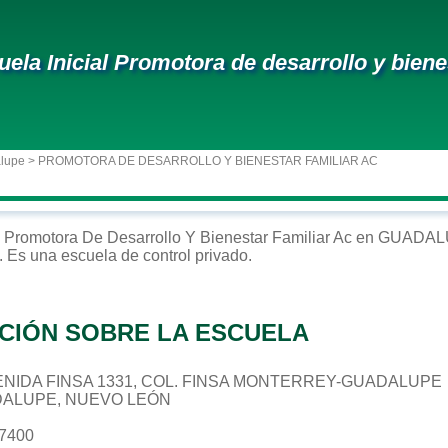
uela Inicial Promotora de desarrollo y biene
alupe
> PROMOTORA DE DESARROLLO Y BIENESTAR FAMILIAR AC
Promotora De Desarrollo Y Bienestar Familiar Ac
en
GUADAL
. Es una escuela de control
privado
.
CIÓN SOBRE LA ESCUELA
AVENIDA FINSA 1331, COL. FINSA MONTERREY-GUADALUPE
DALUPE, NUEVO LEÓN
67400