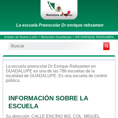
La escuela Preescolar Dr enrique rebsamen
Estado de Nuevo León
>
Municipio Guadalupe
> DR ENRIQUE REBSAMEN
La escuela
preescolar
Dr Enrique Rebsamen
en
GUADALUPE
es una de las 786 escuelas de la
localidad de
GUADALUPE
. Es una escuela de control
público
.
INFORMACIÓN SOBRE LA
ESCUELA
Su dirección: CALLE ENCINO 902, COL. MIGUEL