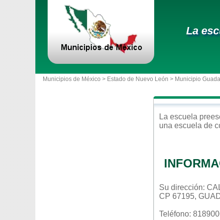
La esc
Municipios de México >
Estado de Nuevo León
>
Municipio Guad
La escuela
prees
una escuela de c
INFORMA
Su dirección:
CP 67195, GUA
Teléfono: 81890