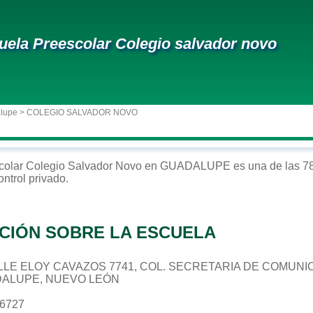
uela Preescolar Colegio salvador novo
alupe
> COLEGIO SALVADOR NOVO
colar
Colegio Salvador Novo
en
GUADALUPE
es una de las 7
ontrol
privado
.
CIÓN SOBRE LA ESCUELA
 CALLE ELOY CAVAZOS 7741, COL. SECRETARIA DE COMU
DALUPE, NUEVO LEÓN
06727