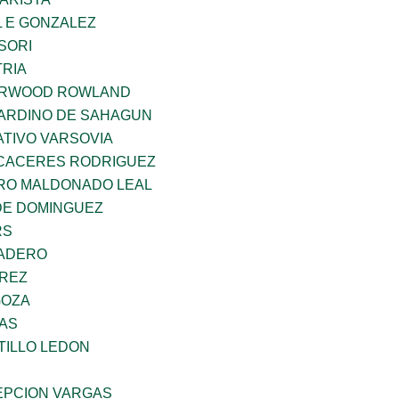
 E GONZALEZ
SORI
TRIA
ERWOOD ROWLAND
ARDINO DE SAHAGUN
TIVO VARSOVIA
 CACERES RODRIGUEZ
RO MALDONADO LEAL
DE DOMINGUEZ
RS
MADERO
AREZ
GOZA
CAS
TILLO LEDON
PCION VARGAS