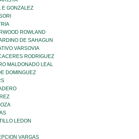
 E GONZALEZ
SORI
TRIA
ERWOOD ROWLAND
ARDINO DE SAHAGUN
TIVO VARSOVIA
 CACERES RODRIGUEZ
RO MALDONADO LEAL
DE DOMINGUEZ
RS
MADERO
AREZ
GOZA
CAS
TILLO LEDON
PCION VARGAS