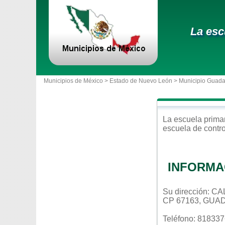
La esc
Municipios de México >
Estado de Nuevo León
>
Municipio Guad
La escuela
prima
escuela de contr
INFORMA
Su dirección: 
CP 67163, GUA
Teléfono: 81833