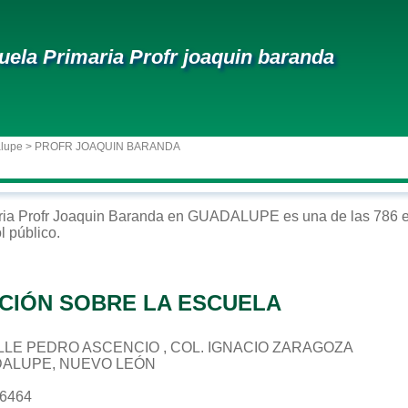
uela Primaria Profr joaquin baranda
alupe
> PROFR JOAQUIN BARANDA
ria
Profr Joaquin Baranda
en
GUADALUPE
es una de las 786 e
ol
público
.
CIÓN SOBRE LA ESCUELA
CALLE PEDRO ASCENCIO , COL. IGNACIO ZARAGOZA
DALUPE, NUEVO LEÓN
76464