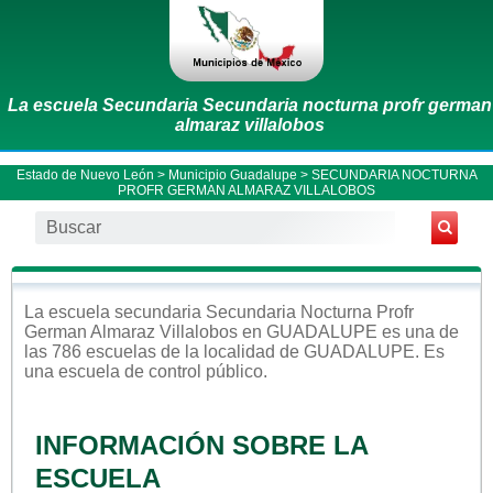
La escuela Secundaria Secundaria nocturna profr german
almaraz villalobos
Estado de Nuevo León
>
Municipio Guadalupe
> SECUNDARIA NOCTURNA
PROFR GERMAN ALMARAZ VILLALOBOS
La escuela
secundaria
Secundaria Nocturna Profr
German Almaraz Villalobos
en
GUADALUPE
es una de
las 786 escuelas de la localidad de
GUADALUPE
. Es
una escuela de control
público
.
INFORMACIÓN SOBRE LA
ESCUELA