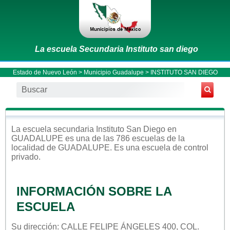
La escuela Secundaria Instituto san diego
Estado de Nuevo León
>
Municipio Guadalupe
> INSTITUTO SAN DIEGO
La escuela
secundaria
Instituto San Diego
en
GUADALUPE
es una de las 786 escuelas de la
localidad de
GUADALUPE
. Es una escuela de control
privado
.
INFORMACIÓN SOBRE LA
ESCUELA
Su dirección: CALLE FELIPE ÁNGELES 400, COL.