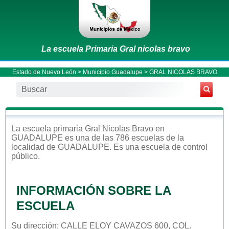
La escuela Primaria Gral nicolas bravo
Estado de Nuevo León
>
Municipio Guadalupe
> GRAL NICOLAS BRAVO
La escuela
primaria
Gral Nicolas Bravo
en
GUADALUPE
es una de las 786 escuelas de la
localidad de
GUADALUPE
. Es una escuela de control
público
.
INFORMACIÓN SOBRE LA
ESCUELA
Su dirección: CALLE ELOY CAVAZOS 600, COL.