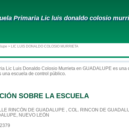
uela Primaria Lic luis donaldo colosio murr
alupe
> LIC LUIS DONALDO COLOSIO MURRIETA
ria
Lic Luis Donaldo Colosio Murrieta
en
GUADALUPE
es una d
s una escuela de control
público
.
CIÓN SOBRE LA ESCUELA
 CALLE RINCÓN DE GUADALUPE , COL. RINCON DE GUADAL
DALUPE, NUEVO LEÓN
32379