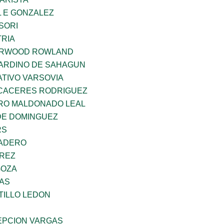
 E GONZALEZ
SORI
TRIA
ERWOOD ROWLAND
ARDINO DE SAHAGUN
TIVO VARSOVIA
 CACERES RODRIGUEZ
RO MALDONADO LEAL
DE DOMINGUEZ
RS
MADERO
AREZ
GOZA
CAS
TILLO LEDON
PCION VARGAS