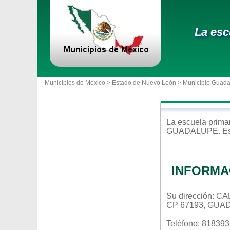
La esc
Municipios de México >
Estado de Nuevo León
>
Municipio Guad
La escuela
prima
GUADALUPE
. E
INFORMA
Su dirección:
CP 67193, GUA
Teléfono: 81839