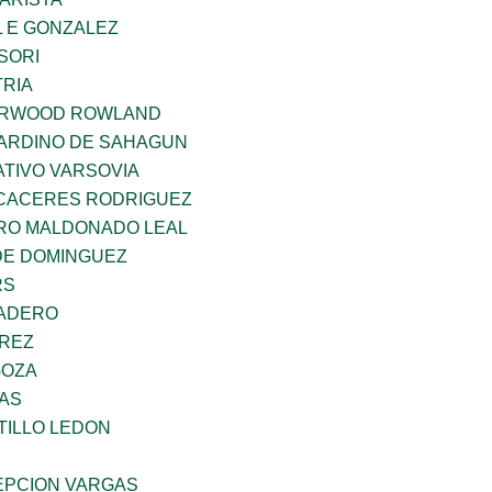
 E GONZALEZ
SORI
TRIA
ERWOOD ROWLAND
ARDINO DE SAHAGUN
TIVO VARSOVIA
 CACERES RODRIGUEZ
RO MALDONADO LEAL
DE DOMINGUEZ
RS
MADERO
AREZ
GOZA
CAS
TILLO LEDON
PCION VARGAS