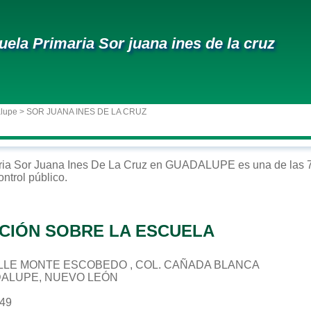
uela Primaria Sor juana ines de la cruz
alupe
> SOR JUANA INES DE LA CRUZ
ria
Sor Juana Ines De La Cruz
en
GUADALUPE
es una de las 
ontrol
público
.
CIÓN SOBRE LA ESCUELA
 CALLE MONTE ESCOBEDO , COL. CAÑADA BLANCA
DALUPE, NUEVO LEÓN
649