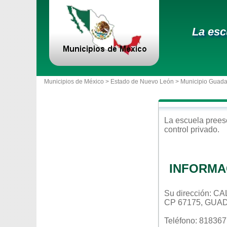
La esc
Municipios de México >
Estado de Nuevo León
>
Municipio Guad
La escuela
prees
control
privado
.
INFORMA
Su dirección: 
CP 67175, GUA
Teléfono: 81836