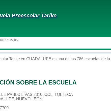
uela Preescolar Tarike
alupe
> TARIKE
colar
Tarike
en
GUADALUPE
es una de las 786 escuelas de la
CIÓN SOBRE LA ESCUELA
CALLE PABLO LIVAS 2310, COL. TOLTECA
DALUPE, NUEVO LEÓN
77700