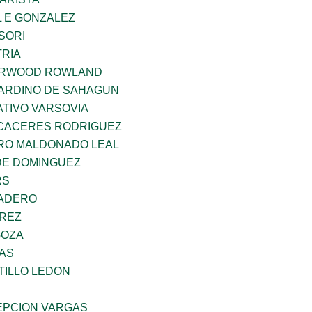
 E GONZALEZ
SORI
TRIA
ERWOOD ROWLAND
ARDINO DE SAHAGUN
TIVO VARSOVIA
 CACERES RODRIGUEZ
RO MALDONADO LEAL
DE DOMINGUEZ
RS
MADERO
AREZ
GOZA
CAS
TILLO LEDON
PCION VARGAS