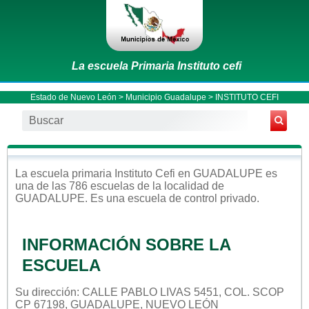
La escuela Primaria Instituto cefi
Estado de Nuevo León
>
Municipio Guadalupe
> INSTITUTO CEFI
La escuela
primaria
Instituto Cefi
en
GUADALUPE
es
una de las 786 escuelas de la localidad de
GUADALUPE
. Es una escuela de control
privado
.
INFORMACIÓN SOBRE LA
ESCUELA
Su dirección: CALLE PABLO LIVAS 5451, COL. SCOP
CP 67198, GUADALUPE, NUEVO LEÓN