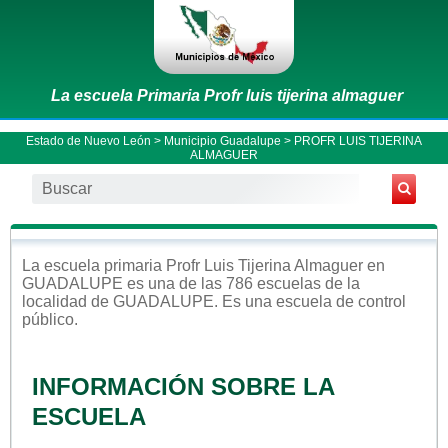
La escuela Primaria Profr luis tijerina almaguer
Estado de Nuevo León
>
Municipio Guadalupe
> PROFR LUIS TIJERINA
ALMAGUER
La escuela
primaria
Profr Luis Tijerina Almaguer
en
GUADALUPE
es una de las 786 escuelas de la
localidad de
GUADALUPE
. Es una escuela de control
público
.
INFORMACIÓN SOBRE LA
ESCUELA