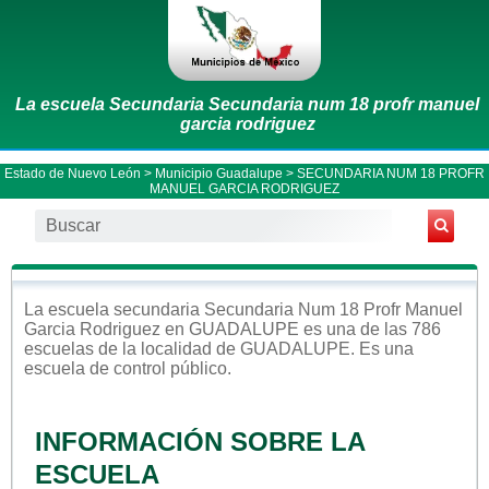
La escuela Secundaria Secundaria num 18 profr manuel
garcia rodriguez
Estado de Nuevo León
>
Municipio Guadalupe
> SECUNDARIA NUM 18 PROFR
MANUEL GARCIA RODRIGUEZ
La escuela
secundaria
Secundaria Num 18 Profr Manuel
Garcia Rodriguez
en
GUADALUPE
es una de las 786
escuelas de la localidad de
GUADALUPE
. Es una
escuela de control
público
.
INFORMACIÓN SOBRE LA
ESCUELA