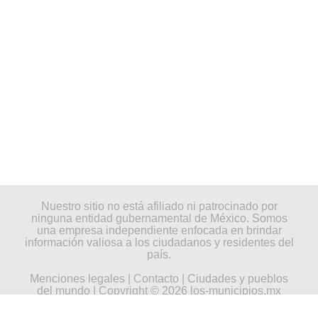
Nuestro sitio no está afiliado ni patrocinado por
ninguna entidad gubernamental de México. Somos
una empresa independiente enfocada en brindar
información valiosa a los ciudadanos y residentes del
país.
Menciones legales
|
Contacto
|
Ciudades y pueblos
del mundo
| Copyright © 2026 los-municipios.mx
Todos los derechos reservados