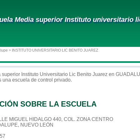
uela Media superior Instituto universitario li
alupe
> INSTITUTO UNIVERSITARIO LIC BENITO JUAREZ
 superior
Instituto Universitario Lic Benito Juarez
en
GUADAL
s una escuela de control
privado
.
CIÓN SOBRE LA ESCUELA
CALLE MIGUEL HIDALGO 440, COL. ZONA CENTRO
DALUPE, NUEVO LEÓN
557