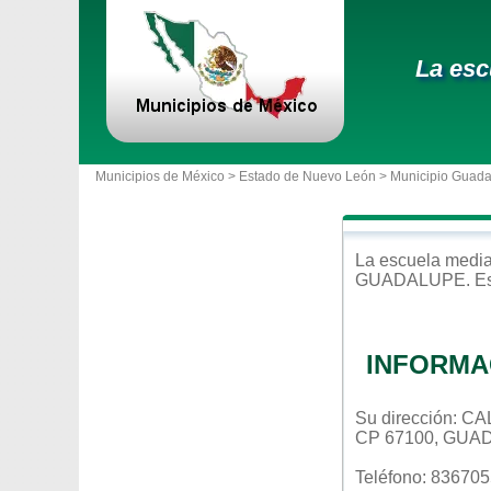
La esc
Municipios de México >
Estado de Nuevo León
>
Municipio Guad
La escuela
media
GUADALUPE
. E
INFORMA
Su dirección: 
CP 67100, GUA
Teléfono: 83670