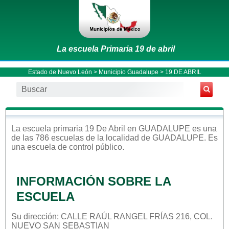
La escuela Primaria 19 de abril
Estado de Nuevo León
>
Municipio Guadalupe
> 19 DE ABRIL
La escuela
primaria
19 De Abril
en
GUADALUPE
es una
de las 786 escuelas de la localidad de
GUADALUPE
. Es
una escuela de control
público
.
INFORMACIÓN SOBRE LA
ESCUELA
Su dirección: CALLE RAÚL RANGEL FRÍAS 216, COL.
NUEVO SAN SEBASTIAN