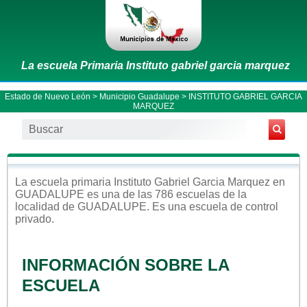
La escuela Primaria Instituto gabriel garcia marquez
Estado de Nuevo León
>
Municipio Guadalupe
> INSTITUTO GABRIEL GARCIA
MARQUEZ
La escuela
primaria
Instituto Gabriel Garcia Marquez
en
GUADALUPE
es una de las 786 escuelas de la
localidad de
GUADALUPE
. Es una escuela de control
privado
.
INFORMACIÓN SOBRE LA
ESCUELA