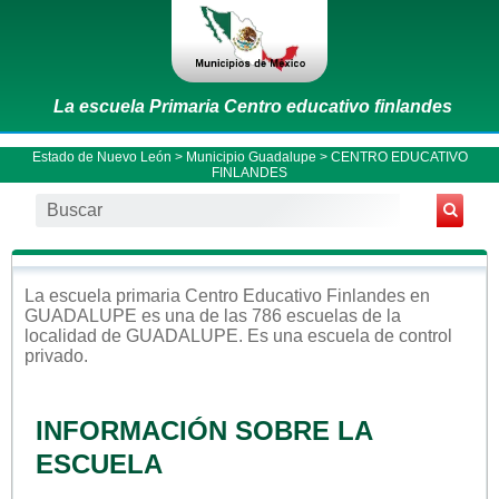
La escuela Primaria Centro educativo finlandes
Estado de Nuevo León
>
Municipio Guadalupe
> CENTRO EDUCATIVO
FINLANDES
La escuela
primaria
Centro Educativo Finlandes
en
GUADALUPE
es una de las 786 escuelas de la
localidad de
GUADALUPE
. Es una escuela de control
privado
.
INFORMACIÓN SOBRE LA
ESCUELA