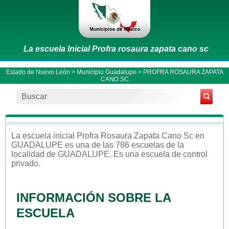
La escuela Inicial Profra rosaura zapata cano sc
Estado de Nuevo León
>
Municipio Guadalupe
> PROFRA ROSAURA ZAPATA
CANO SC
La escuela
inicial
Profra Rosaura Zapata Cano Sc
en
GUADALUPE
es una de las 786 escuelas de la
localidad de
GUADALUPE
. Es una escuela de control
privado
.
INFORMACIÓN SOBRE LA
ESCUELA