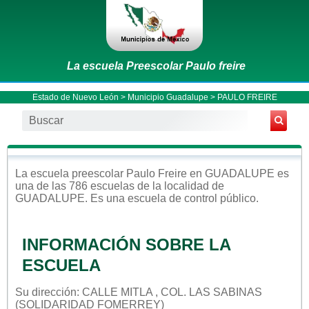
La escuela Preescolar Paulo freire
Estado de Nuevo León
>
Municipio Guadalupe
> PAULO FREIRE
La escuela
preescolar
Paulo Freire
en
GUADALUPE
es
una de las 786 escuelas de la localidad de
GUADALUPE
. Es una escuela de control
público
.
INFORMACIÓN SOBRE LA
ESCUELA
Su dirección: CALLE MITLA , COL. LAS SABINAS
(SOLIDARIDAD FOMERREY)