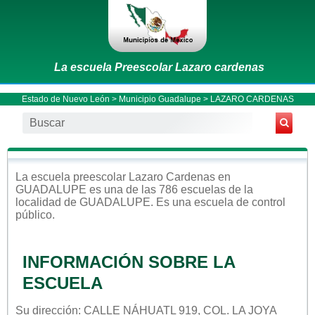
La escuela Preescolar Lazaro cardenas
Estado de Nuevo León
>
Municipio Guadalupe
> LAZARO CARDENAS
La escuela
preescolar
Lazaro Cardenas
en
GUADALUPE
es una de las 786 escuelas de la
localidad de
GUADALUPE
. Es una escuela de control
público
.
INFORMACIÓN SOBRE LA
ESCUELA
Su dirección: CALLE NÁHUATL 919, COL. LA JOYA