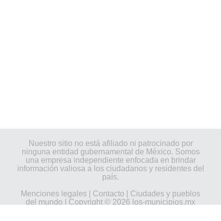
Nuestro sitio no está afiliado ni patrocinado por
ninguna entidad gubernamental de México. Somos
una empresa independiente enfocada en brindar
información valiosa a los ciudadanos y residentes del
país.
Menciones legales
|
Contacto
|
Ciudades y pueblos
del mundo
| Copyright © 2026 los-municipios.mx
Todos los derechos reservados