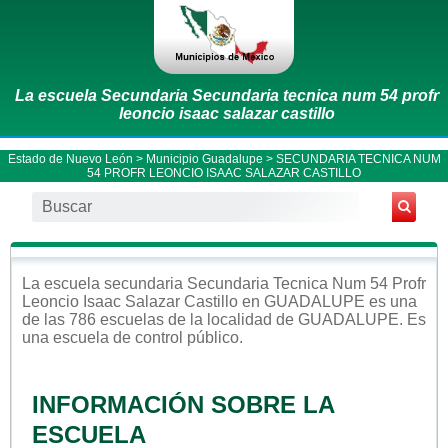
La escuela Secundaria Secundaria tecnica num 54 profr
leoncio isaac salazar castillo
Estado de Nuevo León
>
Municipio Guadalupe
> SECUNDARIA TECNICA NUM
54 PROFR LEONCIO ISAAC SALAZAR CASTILLO
La escuela
secundaria
Secundaria Tecnica Num 54 Profr
Leoncio Isaac Salazar Castillo
en
GUADALUPE
es una
de las 786 escuelas de la localidad de
GUADALUPE
. Es
una escuela de control
público
.
INFORMACIÓN SOBRE LA
ESCUELA