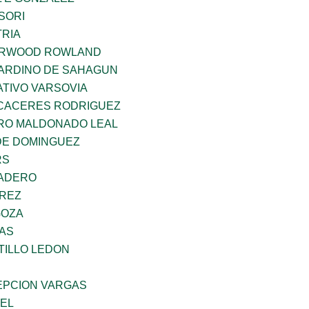
SORI
TRIA
ERWOOD ROWLAND
ARDINO DE SAHAGUN
TIVO VARSOVIA
 CACERES RODRIGUEZ
RO MALDONADO LEAL
DE DOMINGUEZ
RS
MADERO
AREZ
GOZA
CAS
TILLO LEDON
PCION VARGAS
UEL