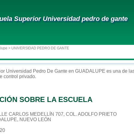
uela Superior Universidad pedro de gante
alupe
> UNIVERSIDAD PEDRO DE GANTE
ior
Universidad Pedro De Gante
en
GUADALUPE
es una de las
e control
privado
.
CIÓN SOBRE LA ESCUELA
CALLE CARLOS MEDELLÍN 707, COL. ADOLFO PRIETO
DALUPE, NUEVO LEÓN
120