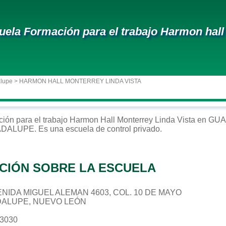
uela Formación para el trabajo Harmon hall 
alupe
> HARMON HALL MONTERREY LINDA VISTA
ción para el trabajo
Harmon Hall Monterrey Linda Vista
en
GUA
ADALUPE
. Es una escuela de control
privado
.
CIÓN SOBRE LA ESCUELA
AVENIDA MIGUEL ALEMAN 4603, COL. 10 DE MAYO
DALUPE, NUEVO LEÓN
93030