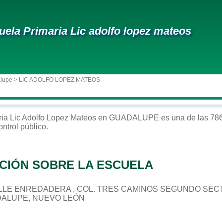
uela Primaria Lic adolfo lopez mateos
alupe
> LIC ADOLFO LOPEZ MATEOS
ria
Lic Adolfo Lopez Mateos
en
GUADALUPE
es una de las 786
ontrol
público
.
CIÓN SOBRE LA ESCUELA
 CALLE ENREDADERA , COL. TRES CAMINOS SEGUNDO SE
DALUPE, NUEVO LEÓN