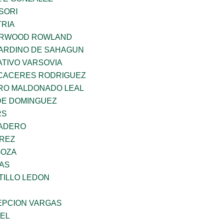
SORI
TRIA
ERWOOD ROWLAND
ARDINO DE SAHAGUN
TIVO VARSOVIA
 CACERES RODRIGUEZ
RO MALDONADO LEAL
DE DOMINGUEZ
RS
MADERO
AREZ
GOZA
CAS
TILLO LEDON
PCION VARGAS
UEL