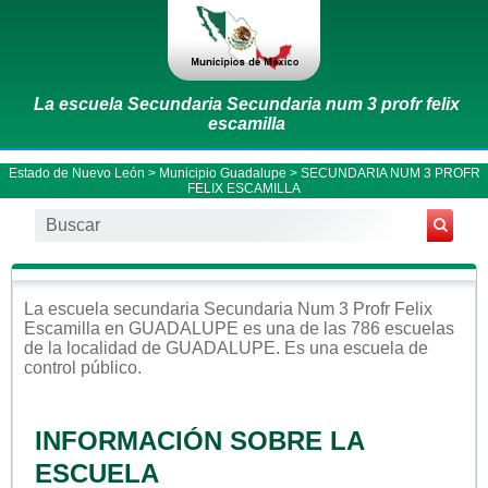
La escuela Secundaria Secundaria num 3 profr felix
escamilla
Estado de Nuevo León
>
Municipio Guadalupe
> SECUNDARIA NUM 3 PROFR
FELIX ESCAMILLA
La escuela
secundaria
Secundaria Num 3 Profr Felix
Escamilla
en
GUADALUPE
es una de las 786 escuelas
de la localidad de
GUADALUPE
. Es una escuela de
control
público
.
INFORMACIÓN SOBRE LA
ESCUELA