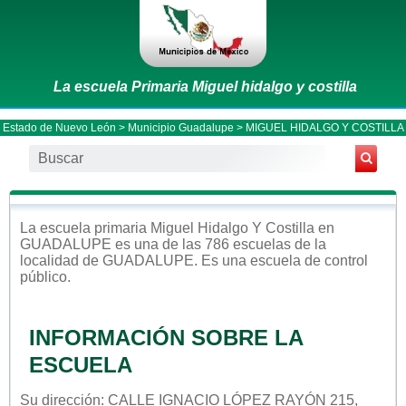
La escuela Primaria Miguel hidalgo y costilla
Estado de Nuevo León
>
Municipio Guadalupe
> MIGUEL HIDALGO Y COSTILLA
La escuela
primaria
Miguel Hidalgo Y Costilla
en
GUADALUPE
es una de las 786 escuelas de la
localidad de
GUADALUPE
. Es una escuela de control
público
.
INFORMACIÓN SOBRE LA
ESCUELA
Su dirección: CALLE IGNACIO LÓPEZ RAYÓN 215,