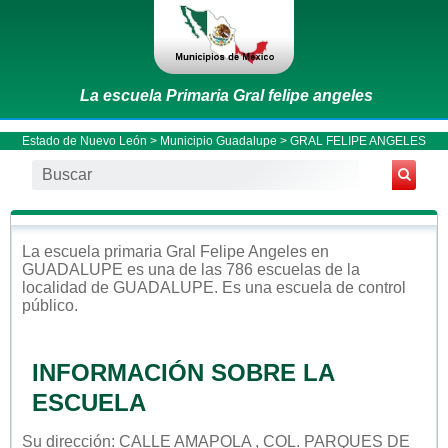
La escuela Primaria Gral felipe angeles
Estado de Nuevo León
>
Municipio Guadalupe
> GRAL FELIPE ANGELES
La escuela
primaria
Gral Felipe Angeles
en
GUADALUPE
es una de las 786 escuelas de la
localidad de
GUADALUPE
. Es una escuela de control
público
.
INFORMACIÓN SOBRE LA
ESCUELA
Su dirección: CALLE AMAPOLA , COL. PARQUES DE