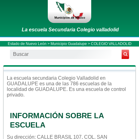
La escuela Secundaria Colegio valladolid
Estado de Nuevo León
>
Municipio Guadalupe
> COLEGIO VALLADOLID
La escuela
secundaria
Colegio Valladolid
en
GUADALUPE
es una de las 786 escuelas de la
localidad de
GUADALUPE
. Es una escuela de control
privado
.
INFORMACIÓN SOBRE LA
ESCUELA
Su dirección: CALLE BRASIL 107, COL. SAN