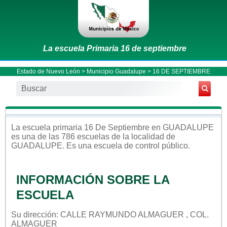
La escuela Primaria 16 de septiembre
Estado de Nuevo León
>
Municipio Guadalupe
> 16 DE SEPTIEMBRE
La escuela
primaria
16 De Septiembre
en
GUADALUPE
es una de las 786 escuelas de la localidad de
GUADALUPE
. Es una escuela de control
público
.
INFORMACIÓN SOBRE LA
ESCUELA
Su dirección: CALLE RAYMUNDO ALMAGUER , COL.
ALMAGUER