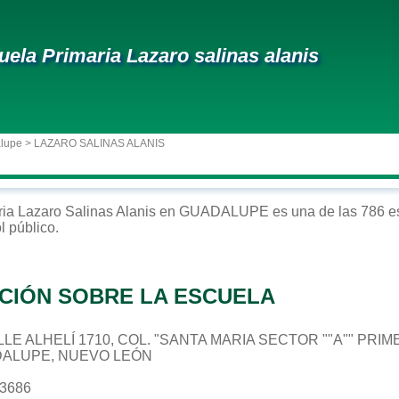
uela Primaria Lazaro salinas alanis
alupe
> LAZARO SALINAS ALANIS
ria
Lazaro Salinas Alanis
en
GUADALUPE
es una de las 786 e
ol
público
.
CIÓN SOBRE LA ESCUELA
CALLE ALHELÍ 1710, COL. "SANTA MARIA SECTOR ""A"" PRI
DALUPE, NUEVO LEÓN
13686