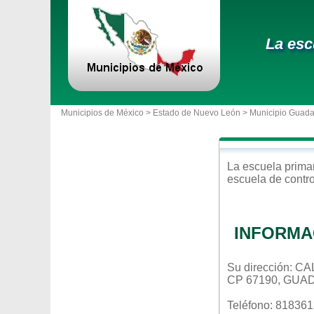
La esc
Municipios de México >
Estado de Nuevo León
>
Municipio Guad
La escuela
prima
escuela de contr
INFORMA
Su dirección: 
CP 67190, GUA
Teléfono: 81836