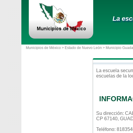
La esc
Municipios de México >
Estado de Nuevo León
>
Municipio Guad
La escuela
secun
escuelas de la l
INFORMA
Su dirección: 
CP 67140, GUA
Teléfono: 81835