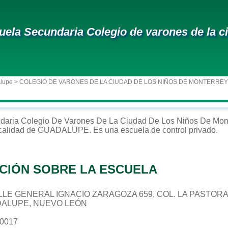
uela Secundaria Colegio de varones de la c
alupe
> COLEGIO DE VARONES DE LA CIUDAD DE LOS NIÑOS DE MONTERREY
daria
Colegio De Varones De La Ciudad De Los Niños De Mon
ocalidad de
GUADALUPE
. Es una escuela de control
privado
.
CIÓN SOBRE LA ESCUELA
CALLE GENERAL IGNACIO ZARAGOZA 659, COL. LA PASTOR
DALUPE, NUEVO LEÓN
40017