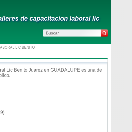
leres de capacitacion laboral lic
ABORAL LIC BENITO
al Lic Benito Juarez
en
GUADALUPE
es una de
blico
.
9)