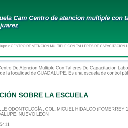
uela Cam Centro de atencion multiple con tal
 juarez
alupe
> CENTRO DE ATENCION MULTIPLE CON TALLERES DE CAPACITACION L
entro De Atencion Multiple Con Talleres De Capacitacion Labor
de la localidad de
GUADALUPE
. Es una escuela de control
pú
CIÓN SOBRE LA ESCUELA
CALLE ODONTOLOGÍA , COL. MIGUEL HIDALGO (FOMERREY 1
DALUPE, NUEVO LEÓN
05411