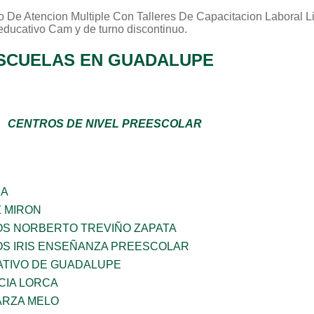
o De Atencion Multiple Con Talleres De Capacitacion Laboral L
 educativo
Cam
y de turno
discontinuo
.
SCUELAS EN GUADALUPE
CENTROS DE NIVEL PREESCOLAR
ÑA
Z MIRON
OS NORBERTO TREVIÑO ZAPATA
OS IRIS ENSEÑANZA PREESCOLAR
TIVO DE GUADALUPE
CIA LORCA
ARZA MELO