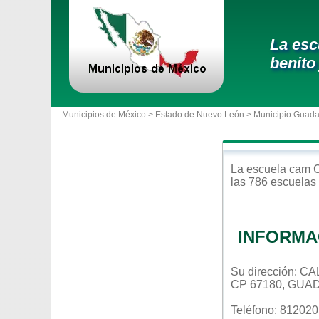
La esc
benito
Municipios de México >
Estado de Nuevo León
>
Municipio Guad
JUAREZ
La escuela
cam
C
las 786 escuelas 
INFORMA
Su dirección: 
CP 67180, GUA
Teléfono: 81202