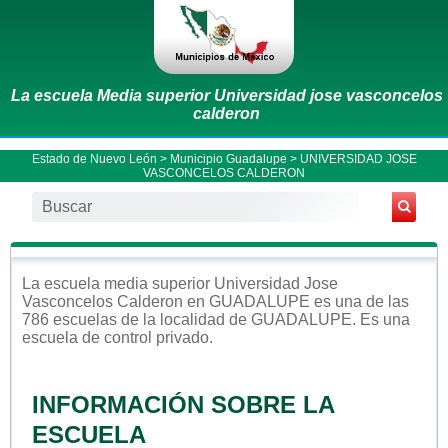
La escuela Media superior Universidad jose vasconcelos
calderon
Estado de Nuevo León
>
Municipio Guadalupe
> UNIVERSIDAD JOSE
VASCONCELOS CALDERON
La escuela
media superior
Universidad Jose
Vasconcelos Calderon
en
GUADALUPE
es una de las
786 escuelas de la localidad de
GUADALUPE
. Es una
escuela de control
privado
.
INFORMACIÓN SOBRE LA
ESCUELA