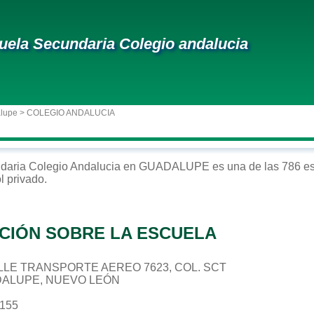
uela Secundaria Colegio andalucia
alupe
> COLEGIO ANDALUCIA
daria
Colegio Andalucia
en
GUADALUPE
es una de las 786 es
ol
privado
.
CIÓN SOBRE LA ESCUELA
CALLE TRANSPORTE AEREO 7623, COL. SCT
DALUPE, NUEVO LEÓN
6155