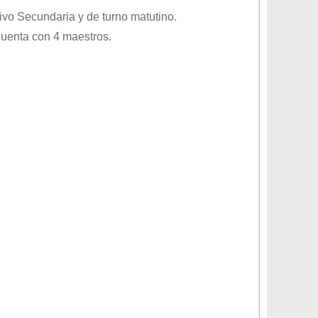
tivo
Secundaria
y de turno
matutino
.
cuenta con 4 maestros.