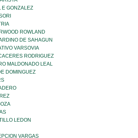
 E GONZALEZ
SORI
TRIA
ERWOOD ROWLAND
ARDINO DE SAHAGUN
TIVO VARSOVIA
 CACERES RODRIGUEZ
RO MALDONADO LEAL
DE DOMINGUEZ
RS
MADERO
AREZ
GOZA
CAS
TILLO LEDON
PCION VARGAS