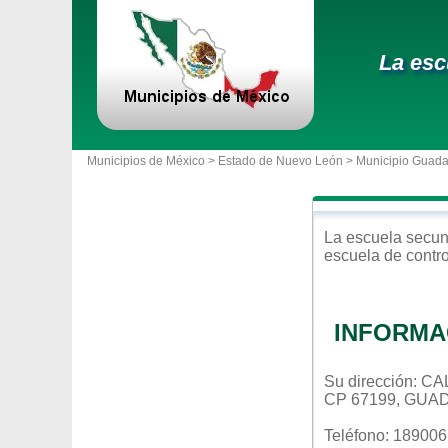
La esc
Municipios de México >
Estado de Nuevo León
>
Municipio Guad
La escuela
secun
escuela de contr
INFORMA
Su dirección: 
CP 67199, GUA
Teléfono: 18900