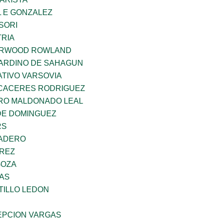
 E GONZALEZ
SORI
TRIA
ERWOOD ROWLAND
ARDINO DE SAHAGUN
TIVO VARSOVIA
 CACERES RODRIGUEZ
RO MALDONADO LEAL
DE DOMINGUEZ
RS
MADERO
AREZ
GOZA
CAS
TILLO LEDON
PCION VARGAS