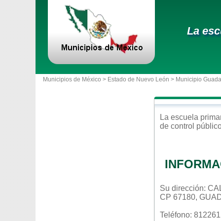
La esc
Municipios de México >
Estado de Nuevo León
>
Municipio Guad
La escuela
prima
de control
públic
INFORMA
Su dirección: 
CP 67180, GUA
Teléfono: 81226