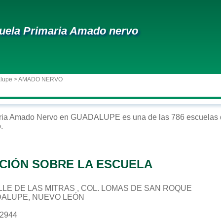
uela Primaria Amado nervo
alupe
> AMADO NERVO
ria
Amado Nervo
en
GUADALUPE
es una de las 786 escuelas 
o
.
CIÓN SOBRE LA ESCUELA
CALLE DE LAS MITRAS , COL. LOMAS DE SAN ROQUE
DALUPE, NUEVO LEÓN
12944