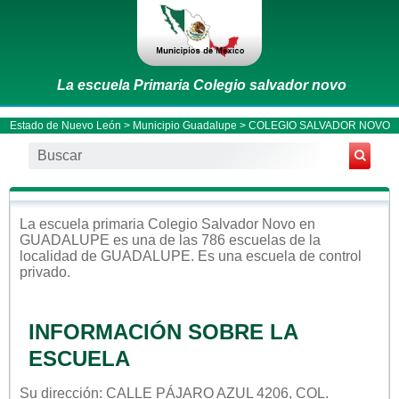
La escuela Primaria Colegio salvador novo
Estado de Nuevo León
>
Municipio Guadalupe
> COLEGIO SALVADOR NOVO
La escuela
primaria
Colegio Salvador Novo
en
GUADALUPE
es una de las 786 escuelas de la
localidad de
GUADALUPE
. Es una escuela de control
privado
.
INFORMACIÓN SOBRE LA
ESCUELA
Su dirección: CALLE PÁJARO AZUL 4206, COL.