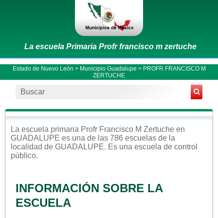
La escuela Primaria Profr francisco m zertuche
Estado de Nuevo León
>
Municipio Guadalupe
> PROFR FRANCISCO M
ZERTUCHE
La escuela
primaria
Profr Francisco M Zertuche
en
GUADALUPE
es una de las 786 escuelas de la
localidad de
GUADALUPE
. Es una escuela de control
público
.
INFORMACIÓN SOBRE LA
ESCUELA