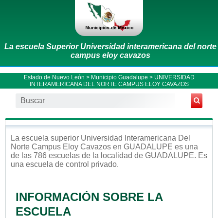
La escuela Superior Universidad interamericana del norte
campus eloy cavazos
Estado de Nuevo León
>
Municipio Guadalupe
> UNIVERSIDAD
INTERAMERICANA DEL NORTE CAMPUS ELOY CAVAZOS
La escuela
superior
Universidad Interamericana Del
Norte Campus Eloy Cavazos
en
GUADALUPE
es una
de las 786 escuelas de la localidad de
GUADALUPE
. Es
una escuela de control
privado
.
INFORMACIÓN SOBRE LA
ESCUELA