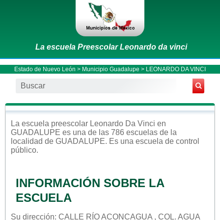
La escuela Preescolar Leonardo da vinci
Estado de Nuevo León
>
Municipio Guadalupe
> LEONARDO DA VINCI
La escuela
preescolar
Leonardo Da Vinci
en
GUADALUPE
es una de las 786 escuelas de la
localidad de
GUADALUPE
. Es una escuela de control
público
.
INFORMACIÓN SOBRE LA
ESCUELA
Su dirección: CALLE RÍO ACONCAGUA , COL. AGUA