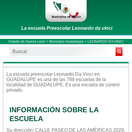
La escuela Preescolar Leonardo da vinci
Estado de Nuevo León
>
Municipio Guadalupe
> LEONARDO DA VINCI
La escuela
preescolar
Leonardo Da Vinci
en
GUADALUPE
es una de las 786 escuelas de la
localidad de
GUADALUPE
. Es una escuela de control
privado
.
INFORMACIÓN SOBRE LA
ESCUELA
Su dirección: CALLE PASEO DE LAS AMÉRICAS 2029,