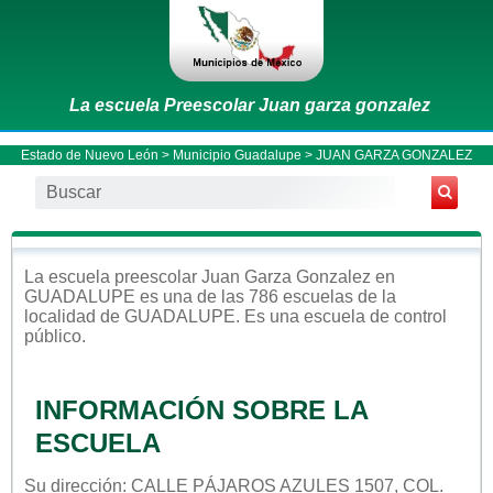
La escuela Preescolar Juan garza gonzalez
Estado de Nuevo León
>
Municipio Guadalupe
> JUAN GARZA GONZALEZ
La escuela
preescolar
Juan Garza Gonzalez
en
GUADALUPE
es una de las 786 escuelas de la
localidad de
GUADALUPE
. Es una escuela de control
público
.
INFORMACIÓN SOBRE LA
ESCUELA
Su dirección: CALLE PÁJAROS AZULES 1507, COL.