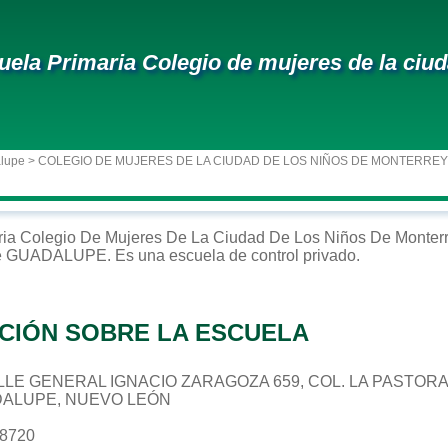
uela Primaria Colegio de mujeres de la ciu
alupe
> COLEGIO DE MUJERES DE LA CIUDAD DE LOS NIÑOS DE MONTERREY
ria
Colegio De Mujeres De La Ciudad De Los Niños De Monter
e
GUADALUPE
. Es una escuela de control
privado
.
CIÓN SOBRE LA ESCUELA
CALLE GENERAL IGNACIO ZARAGOZA 659, COL. LA PASTOR
DALUPE, NUEVO LEÓN
78720