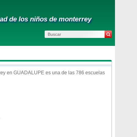
dad de los niños de monterrey
rey
en
GUADALUPE
es una de las 786 escuelas
A