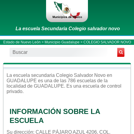
La escuela Secundaria Colegio salvador novo
Estado de Nuevo León
>
Municipio Guadalupe
> COLEGIO SALVADOR NOVO
La escuela
secundaria
Colegio Salvador Novo
en
GUADALUPE
es una de las 786 escuelas de la
localidad de
GUADALUPE
. Es una escuela de control
privado
.
INFORMACIÓN SOBRE LA
ESCUELA
Su dirección: CALLE PÁJARO AZUL 4206, COL.