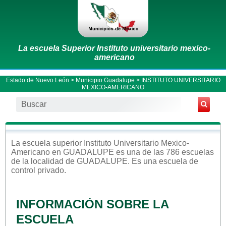
La escuela Superior Instituto universitario mexico-
americano
Estado de Nuevo León
>
Municipio Guadalupe
> INSTITUTO UNIVERSITARIO
MEXICO-AMERICANO
La escuela
superior
Instituto Universitario Mexico-
Americano
en
GUADALUPE
es una de las 786 escuelas
de la localidad de
GUADALUPE
. Es una escuela de
control
privado
.
INFORMACIÓN SOBRE LA
ESCUELA